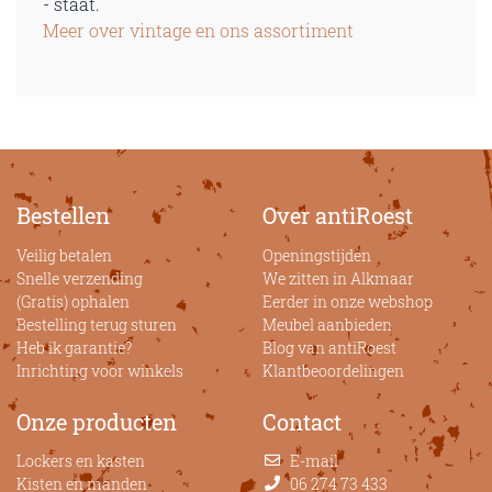
- staat.
Meer over vintage en ons assortiment
Bestellen
Over antiRoest
Veilig betalen
Openingstijden
Snelle verzending
We zitten in Alkmaar
(Gratis) ophalen
Eerder in onze webshop
Bestelling terug sturen
Meubel aanbieden
Heb ik garantie?
Blog van antiRoest
Inrichting voor winkels
Klantbeoordelingen
Onze producten
Contact
Lockers en kasten
E-mail
Kisten en manden
06 274 73 433