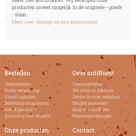
producten zoveel mogelijk in de originele - goede
- staat.
Meer over vintage en ons assortiment
Bestellen
Over antiRoest
Veilig betalen
Openingstijden
Snelle verzending
We zitten in Alkmaar
(Gratis) ophalen
Eerder in onze webshop
Bestelling terug sturen
Meubel aanbieden
Heb ik garantie?
Blog van antiRoest
Inrichting voor winkels
Klantbeoordelingen
Onze producten
Contact