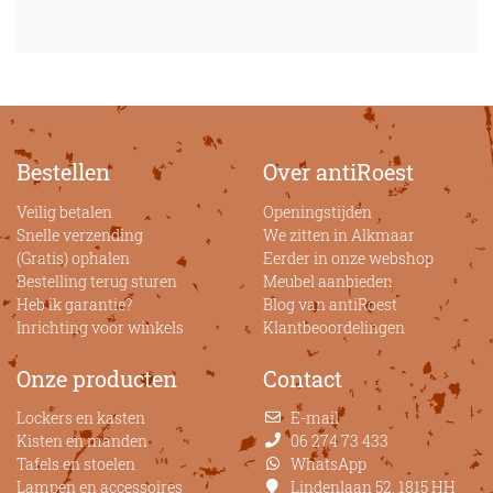
Bestellen
Over antiRoest
Veilig betalen
Openingstijden
Snelle verzending
We zitten in Alkmaar
(Gratis) ophalen
Eerder in onze webshop
Bestelling terug sturen
Meubel aanbieden
Heb ik garantie?
Blog van antiRoest
Inrichting voor winkels
Klantbeoordelingen
Onze producten
Contact
Lockers en kasten
E-mail
Kisten en manden
06 274 73 433
Tafels en stoelen
WhatsApp
Lampen en accessoires
Lindenlaan 52, 1815 HH