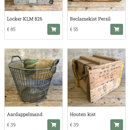
Locker KLM 826
Reclamekist Persil
€ 85
€ 55
Aardappelmand
Houten kist
€ 39
€ 39