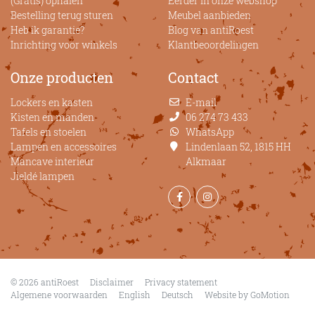
(Gratis) ophalen
Eerder in onze webshop
Bestelling terug sturen
Meubel aanbieden
Heb ik garantie?
Blog van antiRoest
Inrichting voor winkels
Klantbeoordelingen
Onze producten
Contact
Lockers en kasten
E-mail
Kisten en manden
06 274 73 433
Tafels en stoelen
WhatsApp
Lampen en accessoires
Lindenlaan 52, 1815 HH
Mancave interieur
Alkmaar
Jieldé lampen
Navigation
© 2026 antiRoest
Disclaimer
Privacy statement
Algemene voorwaarden
English
Deutsch
Website by GoMotion