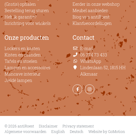
(Gratis) ophalen
Eerder in onze webshop
Bestelling terug sturen
Meubel aanbieden
Heb ik garantie?
Blog van antiRoest
Inrichting voor winkels
Klantbeoordelingen
Onze producten
Contact
Lockers en kasten
E-mail
Kisten en manden
06 274 73 433
Tafels en stoelen
WhatsApp
Lampen en accessoires
Lindenlaan 52, 1815 HH
Mancave interieur
Alkmaar
Jieldé lampen
Navigation
© 2026 antiRoest
Disclaimer
Privacy statement
Algemene voorwaarden
English
Deutsch
Website by GoMotion