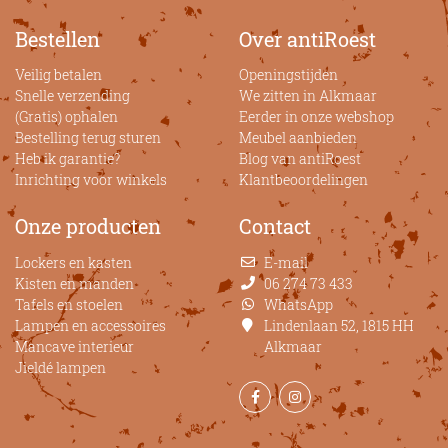
Bestellen
Over antiRoest
Veilig betalen
Openingstijden
Snelle verzending
We zitten in Alkmaar
(Gratis) ophalen
Eerder in onze webshop
Bestelling terug sturen
Meubel aanbieden
Heb ik garantie?
Blog van antiRoest
Inrichting voor winkels
Klantbeoordelingen
Onze producten
Contact
Lockers en kasten
E-mail
Kisten en manden
06 274 73 433
Tafels en stoelen
WhatsApp
Lampen en accessoires
Lindenlaan 52, 1815 HH
Mancave interieur
Alkmaar
Jieldé lampen