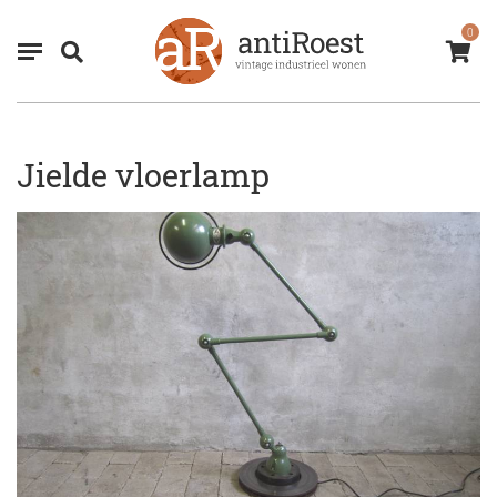
0
Jielde vloerlamp