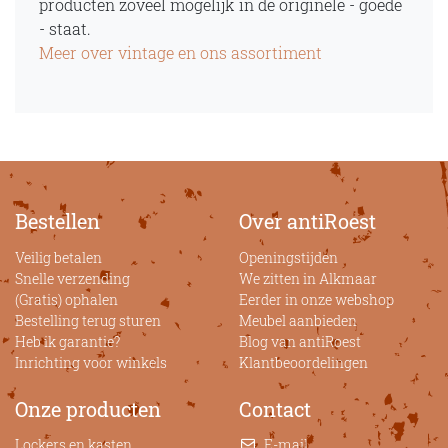
producten zoveel mogelijk in de originele - goede
- staat.
Meer over vintage en ons assortiment
Bestellen
Over antiRoest
Veilig betalen
Openingstijden
Snelle verzending
We zitten in Alkmaar
(Gratis) ophalen
Eerder in onze webshop
Bestelling terug sturen
Meubel aanbieden
Heb ik garantie?
Blog van antiRoest
Inrichting voor winkels
Klantbeoordelingen
Onze producten
Contact
Lockers en kasten
E-mail