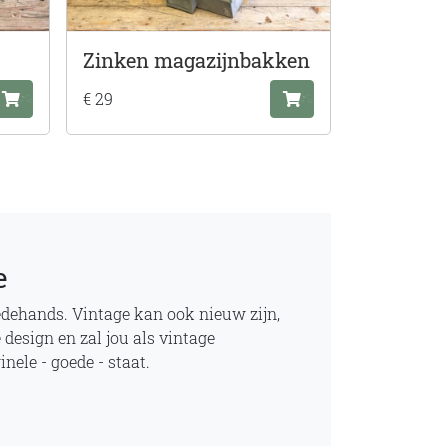
Zinken magazijnbakken
€ 29
e
edehands. Vintage kan ook nieuw zijn,
 design en zal jou als vintage
nele - goede - staat.