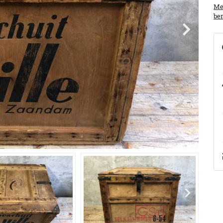
Mee
ber