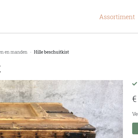
Assortiment
en en manden
Hille beschuitkist
t
€
Ve