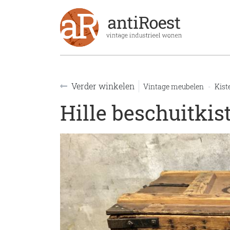
Breadcrumbs
Verder winkelen
Vintage meubelen
Kist
Hille beschuitkis