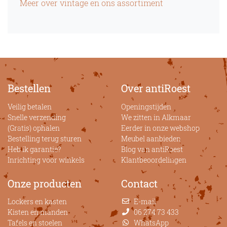
Meer over vintage en ons assortiment
Bestellen
Over antiRoest
Veilig betalen
Openingstijden
Snelle verzending
We zitten in Alkmaar
(Gratis) ophalen
Eerder in onze webshop
Bestelling terug sturen
Meubel aanbieden
Heb ik garantie?
Blog van antiRoest
Inrichting voor winkels
Klantbeoordelingen
Onze producten
Contact
Lockers en kasten
E-mail
Kisten en manden
06 274 73 433
Tafels en stoelen
WhatsApp